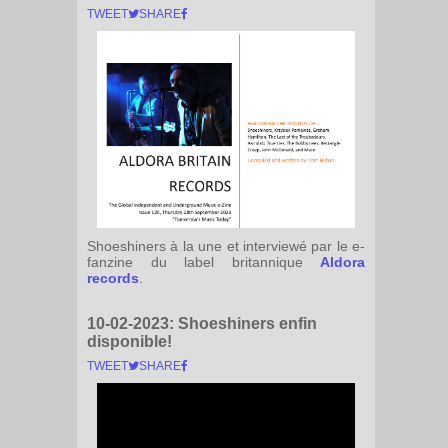
TWEET
SHARE
Shoeshiners à la une et interviewé par le e-
fanzine du label britannique
Aldora
records
.
10-02-2023:
Shoeshiners enfin
disponible!
TWEET
SHARE