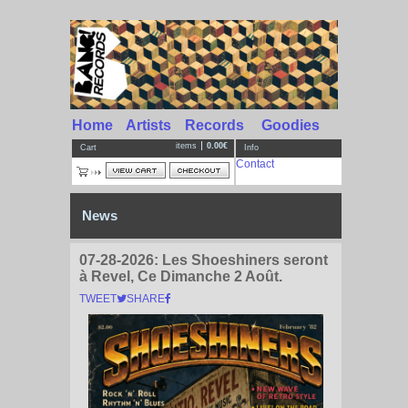
Home
Artists
Records
Goodies
items
0.00€
Cart
Info
Contact
News
07-28-2026:
Les Shoeshiners seront
à Revel, Ce Dimanche 2 Août.
TWEET
SHARE