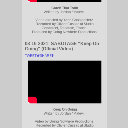
Catch That Train
Written by Jordan / Malevil.
Video directed by Yann Ghostposterz.
Recorded by Olivier Cussac at Studio
Condorcet, Toulouse, France.
Produced by Going Nowhere Productions.
03-16-2021:
SABOTAGE "Keep On
Going" (Official Video)
TWEET
SHARE
Keep On Going
Written by Jordan / Malevil.
Video by Going Nowhere Productions.
Recorded by Olivier Cussac at Studio