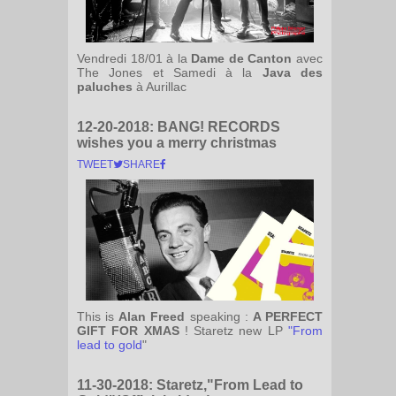
Vendredi 18/01 à la
Dame de Canton
avec
The Jones et Samedi à la
Java des
paluches
à Aurillac
12-20-2018:
BANG! RECORDS
wishes you a merry christmas
TWEET
SHARE
This is
Alan Freed
speaking :
A PERFECT
GIFT FOR XMAS
! Staretz new LP
"From
lead to gold
"
11-30-2018:
Staretz,"From Lead to