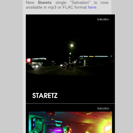
New
Staretz
single "Salvation" is now
available in mp3 or FLAC format
here
.