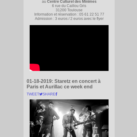
au
Centre Culturel des Minimes
6 rue du Caillou Gris
31200 Toulouse
Information et réservation : 05 61 22 51 77
Admission : 3 euros / 2 euros avec le flyer
01-18-2019:
Staretz en concert à
Paris et Aurillac ce week end
TWEET
SHARE