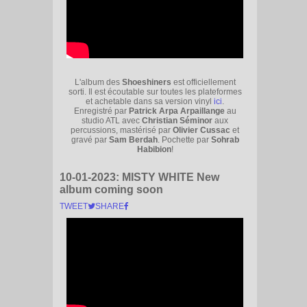
L'album des
Shoeshiners
est officiellement
sorti. Il est écoutable sur toutes les plateformes
et achetable dans sa version vinyl
ici
.
Enregistré par
Patrick Arpa Arpaillange
au
studio ATL avec
Christian Séminor
aux
percussions, mastérisé par
Olivier Cussac
et
gravé par
Sam Berdah
. Pochette par
Sohrab
Habibion
!
10-01-2023:
MISTY WHITE New
album coming soon
TWEET
SHARE