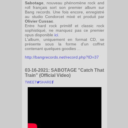
Sabotage
, nouveau phénomène rock and
roll français sort son premier album sur
Bang records. Une fois encore, enregistré
au studio Condorcet mixé et produit par
Olivier Cussac
.
Entre hard rock primitif et classic rock
sophistiqué, ne manquez pas ce premier
opus disponible
ici
.
L'album, uniquement en format CD, se
présente sous la forme d'un coffret
contenant quelques goodies ...
http://bangrecords.net/record.php?ID=37
03-16-2021:
SABOTAGE "Catch That
Train" (Official Video)
TWEET
SHARE