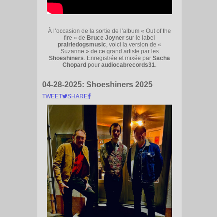
À l’occasion de la sortie de l’album « Out of the
fire » de
Bruce Joyner
sur le label
prairiedogsmusic
, voici la version de «
Suzanne » de ce grand artiste par les
Shoeshiners
. Enregistrée et mixée par
Sacha
Chopard
pour
audiocabrecords31
.
04-28-2025:
Shoeshiners 2025
TWEET
SHARE