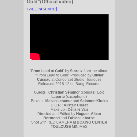
Gold"(Official video)
TWEET
SHARE
"
From Lead to Gold
" by
Staretz
from the album
""From Lead to Gold" Produced by
Olivier
Cussac
at Condorcet Studio, Toulouse
Released 2018-12 on Bang! Records
Guests :
Christian Séminor
(congas),
Loïc
Laporte
(saxophone)
Boxers :
Melvin Lesueur
and
Salomon Kitoko
D.O.P. :
Alistair Claret
Make up :
Célia le Van
Directed and Edited by
Hugues-Alban
Bermond
and
Fabien Labarbe
Shot with RED CAMERA at
BOXING CENTER
TOULOUSE
MINIMES