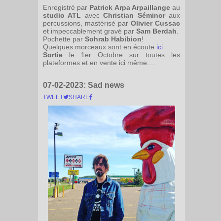
Enregistré par
Patrick Arpa Arpaillange
au
studio ATL
avec
Christian Séminor
aux
percussions, mastérisé par
Olivier Cussac
et impeccablement gravé par
Sam Berdah
.
Pochette par
Sohrab Habibion
!
Quelques morceaux sont en écoute
ici
Sortie
le 1er Octobre sur toutes les
plateformes et en vente ici même....
07-02-2023:
Sad news
TWEET
SHARE