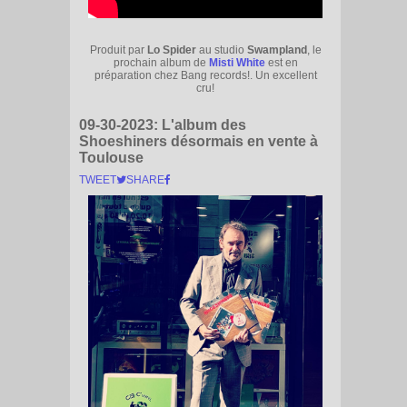
Produit par
Lo Spider
au studio
Swampland
, le
prochain album de
Misti White
est en
préparation chez Bang records!. Un excellent
cru!
09-30-2023:
L'album des
Shoeshiners désormais en vente à
Toulouse
TWEET
SHARE