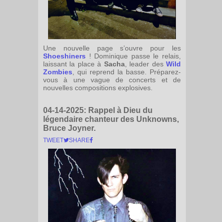
Une nouvelle page s’ouvre pour les
Shoeshiners
! Dominique passe le relais,
laissant la place à
Sacha
, leader des
Wild
Zombies
, qui reprend la basse. Préparez-
vous à une vague de concerts et de
nouvelles compositions explosives.
04-14-2025:
Rappel à Dieu du
légendaire chanteur des Unknowns,
Bruce Joyner.
TWEET
SHARE