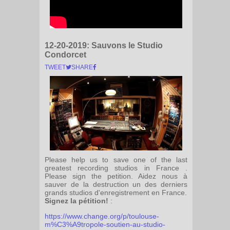
12-20-2019:
Sauvons le Studio
Condorcet
TWEET
SHARE
Please help us to save one of the last
greatest recording studios in France .
Please sign the petition. Aidez nous à
sauver de la destruction un des derniers
grands studios d'enregistrement en France.
Signez la pétition!
:
https://www.change.org/p/toulouse-
m%C3%A9tropole-soutien-au-studio-