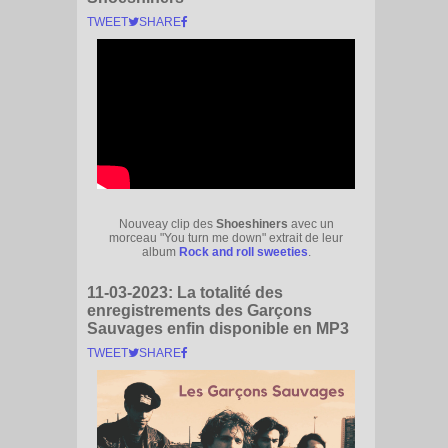
TWEET
SHARE
Nouveay clip des
Shoeshiners
avec un
morceau "You turn me down" extrait de leur
album
Rock and roll sweeties
.
11-03-2023:
La totalité des
enregistrements des Garçons
Sauvages enfin disponible en MP3
TWEET
SHARE