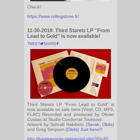
Check!
https://www.rollingstone.fr/
11-30-2018:
Third Staretz LP "From
Lead to Gold" is now available!
TWEET
SHARE
Third Staretz LP "From Lead to Gold" is
now available on sale here (Vinyl, CD, MP3,
FLAC) Recorded and produced by Olivier
Cussac at Studio Condorcet Toulouse
Artwork by Sohrab Habibion (
Savak
,
Obits
)
and Greg Simpson (
Obits
)
Just here!!!
http://bangrecords.net/record.php?ID=33