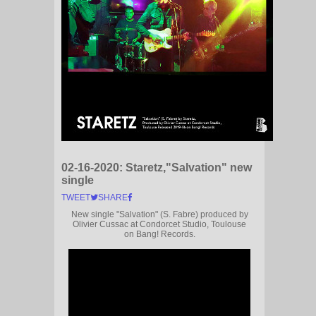
02-16-2020:
Staretz,"Salvation" new
single
TWEET
SHARE
New single "Salvation" (S. Fabre) produced by
Olivier Cussac at Condorcet Studio, Toulouse
on Bang! Records.