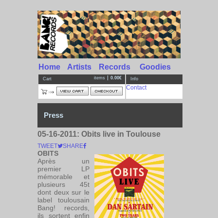
Home
Artists
Records
Goodies
items
0.00€
Cart
Info
Contact
Press
05-16-2011:
Obits live in Toulouse
TWEET
SHARE
OBITS
Après un
premier LP
mémorable et
plusieurs 45t
dont deux sur le
label toulousain
Bang! records,
ils sortent enfin