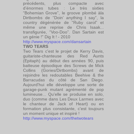
précédents, plus compacte avec
d’énormes tubes : Le très sixties
“Bohemian Grove”, le groove plombé àla
Dirtbombs de “Doin’ anything I say”, la
country dégénérée de “Ruby carol” et
même une reprise de Chris Isaak...
transfigurée, “Voo-Doo”. Dan Sartain est
un génie !" Dig It ! - 2010
http://www.myspace.com/dansartain
TWO TEARS
Two Tears c'est le projet de Kerry Davis,
guitariste-chanteuse des Red Aunts
(Epitaph) au début des années 90, puis
batteuse épisodique des Screws de Mick
Collins (Gories/Dirtbombs) avant de
rejoindre les redoutables Beehive & the
Barracudas du côté de San Diego.
Aujourd'hui elle développe une sorte de
garage-punk mutant agrémenté de pop
lumineuse... Qu'elle se produise en solo,
duo (comme dans Les Deux Larmes avec
le chanteur de Jack of Heart) ou en
formation plus consistante, c'est toujours
un moment unique et inspiré !
http://www.myspace.com/thetwotears