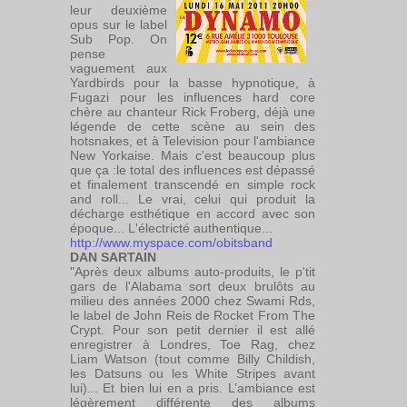
leur deuxième
opus sur le label
Sub Pop. On
pense
vaguement aux
Yardbirds pour la basse hypnotique, à
Fugazi pour les influences hard core
chère au chanteur Rick Froberg, déjà une
légende de cette scène au sein des
hotsnakes, et à Television pour l'ambiance
New Yorkaise. Mais c'est beaucoup plus
que ça :le total des influences est dépassé
et finalement transcendé en simple rock
and roll... Le vrai, celui qui produit la
décharge esthétique en accord avec son
époque... L'électricté authentique...
http://www.myspace.com/obitsband
DAN SARTAIN
"Après deux albums auto-produits, le p'tit
gars de l'Alabama sort deux brulôts au
milieu des années 2000 chez Swami Rds,
le label de John Reis de Rocket From The
Crypt. Pour son petit dernier il est allé
enregistrer à Londres, Toe Rag, chez
Liam Watson (tout comme Billy Childish,
les Datsuns ou les White Stripes avant
lui)... Et bien lui en a pris. L’ambiance est
légèrement différente des albums